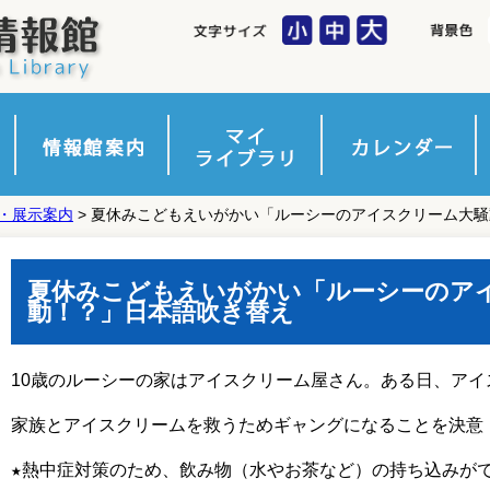
・展示案内
> 夏休みこどもえいがかい「ルーシーのアイスクリーム大
利用案内
利用案内(電子図書館)
施設案内
行事・展示案内
図書館バス案内
地図・お問合せ先
ログイン
貸出状況一覧
予約状況一覧
お気に入りリスト
希望ジャンル新着
登録情報変更
新規パスワード登録
夏休みこどもえいがかい「ルーシーのア
動！？」日本語吹き替え
10歳のルーシーの家はアイスクリーム屋さん。ある日、ア
家族とアイスクリームを救うためギャングになることを決意
★熱中症対策のため、飲み物（水やお茶など）の持ち込みが