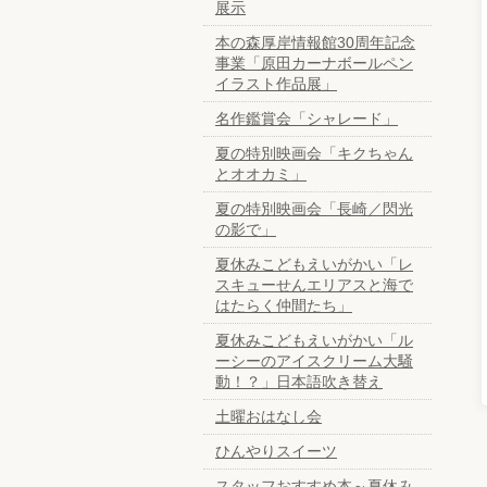
展示
本の森厚岸情報館30周年記念
事業「原田カーナボールペン
イラスト作品展」
名作鑑賞会「シャレード」
夏の特別映画会「キクちゃん
とオオカミ」
夏の特別映画会「長崎／閃光
の影で」
夏休みこどもえいがかい「レ
スキューせんエリアスと海で
はたらく仲間たち」
夏休みこどもえいがかい「ル
ーシーのアイスクリーム大騒
動！？」日本語吹き替え
土曜おはなし会
ひんやりスイーツ
スタッフおすすめ本～夏休み