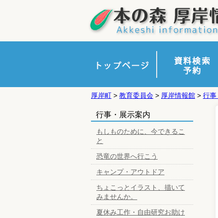
厚岸町
>
教育委員会
>
厚岸情報館
>
行事
かんたん検索
詳細検索
新着図書
人気貸出図書
人気著者一覧
雑誌一覧
新聞一覧
予約カート
行事・展示案内
もしものために、今できるこ
と
恐竜の世界へ行こう
キャンプ・アウトドア
ちょこっとイラスト、描いて
みませんか。
夏休み工作・自由研究お助け