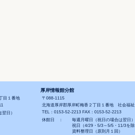
厚岸情報館分館
１丁目１番地
〒088-1115
11
北海道厚岸郡厚岸町梅香２丁目１番地 社会福祉
TEL：0153-52-2213 FAX：0153-52-2213
は翌日）
）
休館日 ：
毎週月曜日（祝日の場合は翌日
祝日（4/29・5/3～5/5・11/3を
資料整理日（原則月１回）